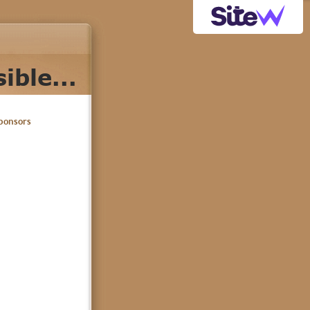
ible...
ponsors